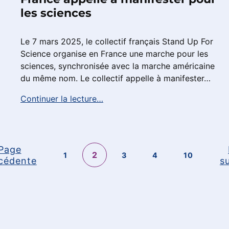
les sciences
Le 7 mars 2025, le collectif français Stand Up For
Science organise en France une marche pour les
sciences, synchronisée avec la marche américaine
du même nom. Le collectif appelle à manifester…
Continuer la lecture…
Page
2
1
3
4
10
cédente
s
Passer à la navigation principale