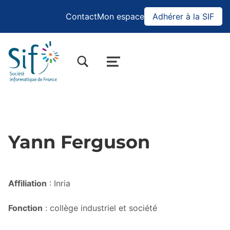
Contact
Mon espace
Adhérer à la SIF
BASCULER LA BOÎTE DE DIALOGUE DU FORMULAIRE DE RECHERCHE
MENU
Yann Ferguson
Affiliation
: Inria
Fonction
: collège industriel et société