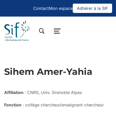
Contact
Mon espace
Adhérer à la SIF
BASCULER LA BOÎTE DE DIALOGUE DU FORMULAIRE DE RECHERCHE
MENU
Sihem Amer-Yahia
Affiliation
: CNRS, Univ. Grenoble Alpes
Fonction
: collège chercheur/enseignant-chercheur