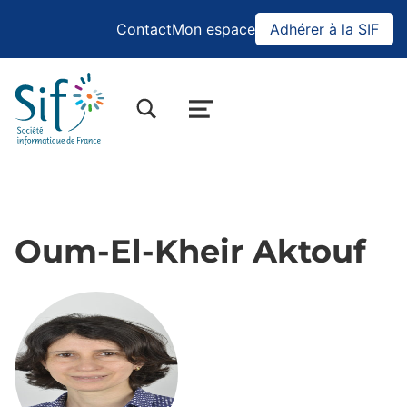
Contact
Mon espace
Adhérer à la SIF
BASCULER LA BOÎTE DE DIALOGUE DU FORMULAIRE DE RECHERCHE
MENU
Oum-El-Kheir Aktouf