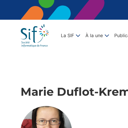
La SIF
À la une
Public
Marie Duflot-Kre