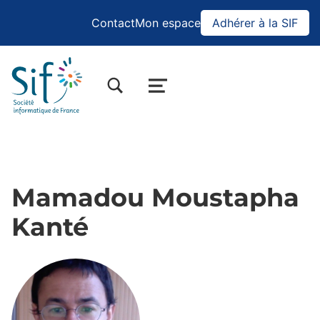
Contact
Mon espace
Adhérer à la SIF
BASCULER LA BOÎTE DE DIALOGUE DU FORMULAIRE DE RECHERCHE
MENU
Mamadou Moustapha
Kanté