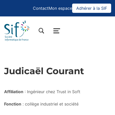
Contact
Mon espace
Adhérer à la SIF
BASCULER LA BOÎTE DE DIALOGUE DU FORMULAIRE DE RECHERCHE
MENU
Judicaël Courant
Affiliation
: Ingénieur chez Trust in Soft
Fonction
: collège industriel et société