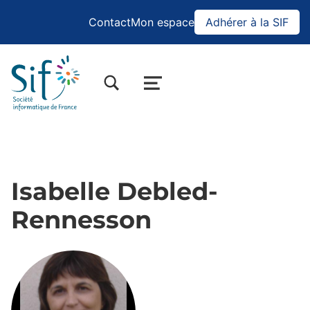
Contact
Mon espace
Adhérer à la SIF
BASCULER LA BOÎTE DE DIALOGUE DU FORMULAIRE DE RECHERCHE
MENU
Isabelle Debled-
Rennesson