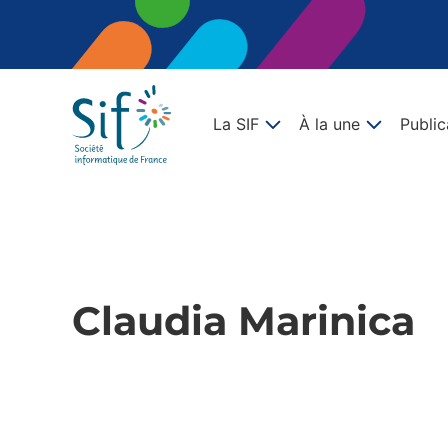
La SIF
À la une
Public
Claudia Marinica