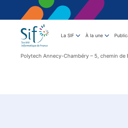
La SIF
À la une
Public
Polytech Annecy-Chambéry – 5, chemin de
Sauter à la navigation principale