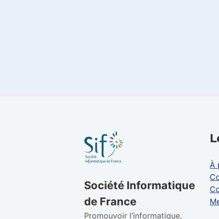
L
À 
Co
Société Informatique
Co
de France
Me
Promouvoir l’informatique,