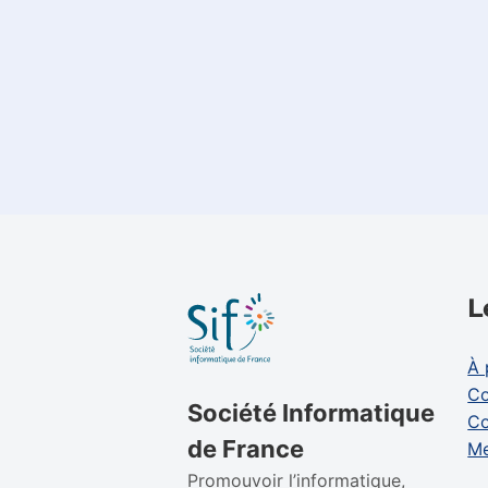
L
À 
Co
Société Informatique
Co
de France
Me
Promouvoir l’informatique,