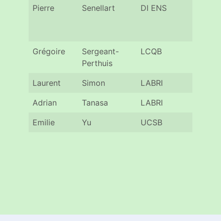
Pierre
Senellart
DI ENS
Pari
Grégoire
Sergeant-
LCQB
Pari
Perthuis
Laurent
Simon
LABRI
Bord
Adrian
Tanasa
LABRI
Bord
Emilie
Yu
UCSB
Calif
Sauter à la navigation principale