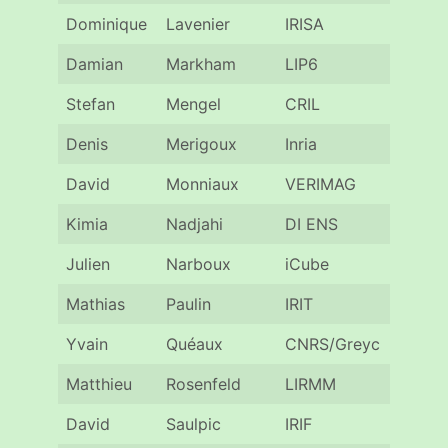
Dominique
Lavenier
IRISA
Renn
Damian
Markham
LIP6
Pari
Stefan
Mengel
CRIL
Lens
Denis
Merigoux
Inria
Pari
David
Monniaux
VERIMAG
Gren
Kimia
Nadjahi
DI ENS
Pari
Julien
Narboux
iCube
Stra
Mathias
Paulin
IRIT
Toul
Yvain
Quéaux
CNRS/Greyc
Cae
Matthieu
Rosenfeld
LIRMM
Mont
David
Saulpic
IRIF
Pari