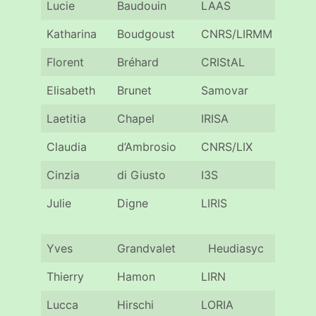
Lucie
Baudouin
LAAS
Toul
Katharina
Boudgoust
CNRS/LIRMM
Mont
Florent
Bréhard
CRIStAL
Lille
Elisabeth
Brunet
Samovar
Sacl
Laetitia
Chapel
IRISA
Renn
Claudia
d’Ambrosio
CNRS/LIX
Pari
Cinzia
di Giusto
I3S
Nice
Julie
Digne
LIRIS
Lyon
Yves
Grandvalet
Heudiasyc
Com
Thierry
Hamon
LIRN
Orsa
Lucca
Hirschi
LORIA
Nan