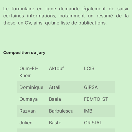
Le formulaire en ligne demande également de saisir
certaines informations, notamment un résumé de la
thèse, un CV, ainsi qu’une liste de publications.
Composition du jury
Oum-El-
Aktouf
LCIS
Gren
Kheir
Dominique
Attali
GIPSA
Gren
Oumaya
Baala
FEMTO-ST
Besa
Razvan
Barbulescu
IMB
Bord
Julien
Baste
CRIStAL
Lille